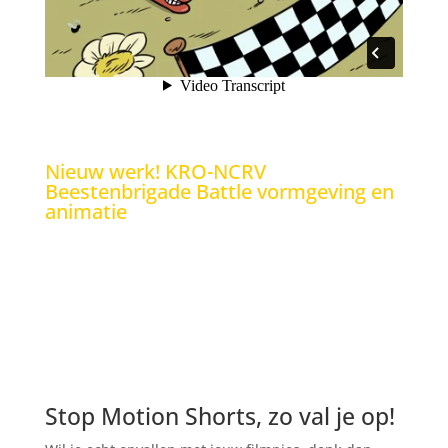
Nieuw werk! KRO-NCRV
Beestenbrigade Battle vormgeving en
animatie
Sjef deed onlangs voor de Beestenbrigade Battle alle
vormgeving en animatie. De Beestenbrigade Battle is
een educatief tv-programma waarin Boswachter Tim
met klassen allerlei spellen speelt. Geheel in de
nieuwe huisstijl van KRO-NCRV.
Stop Motion Shorts, zo val je op!