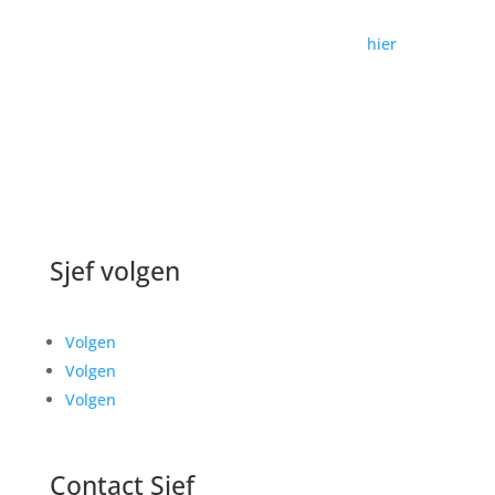
Vorig jaar ontwikkelden we voor 123inkt een geheel
nieuw 3D karakter genaamd Druppie. Kijk
hier
om te
zien wat we allemaal ontwikkeld hebben.
Sjef volgen
Volgen
Volgen
Volgen
Contact Sjef