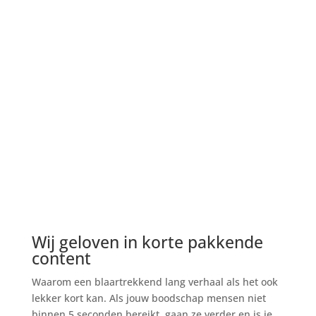
Hoe sjeffen we het
Sjef is een bemoeial. Nog voor we iets maken,
denken we graag mee over hoe we het gaan sjeffen.
Dat doen we met meer dan 20 jaar ervaring voor
bureaus en opdrachtgevers, groot en klein.
Bovendien scheelt onze bemoeizucht tijd, en dus
geld.
Het samen zoeken van de juiste oplossing en de
beste werkwijze, vinden wij het tofste aan ons vak.
Ook omdat we er goed in zijn en ook mooie dingen
willen sjeffen.
Wij geloven in korte pakkende
content
Waarom een blaartrekkend lang verhaal als het ook
lekker kort kan. Als jouw boodschap mensen niet
binnen 5 seconden bereikt, gaan ze verder en is je